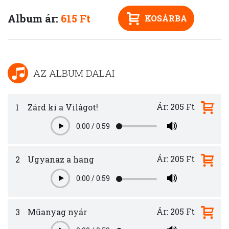
Album ár:
615 Ft
KOSÁRBA
AZ ALBUM DALAI
Ár: 205 Ft
1
Zárd ki a Világot!
0:00
/
0:59
Play
Ár: 205 Ft
2
Ugyanaz a hang
0:00
/
0:59
Play
Ár: 205 Ft
3
Műanyag nyár