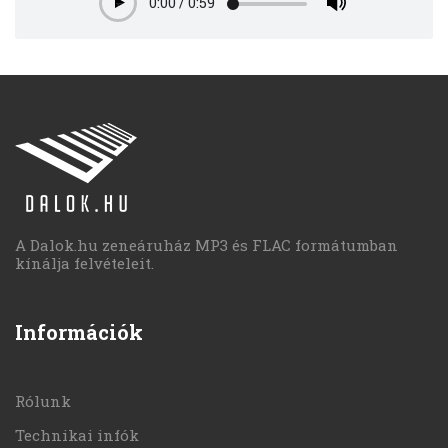
0:00
/
0:59
Play
A Dalok.hu zeneáruház MP3 és FLAC formátumban
kínálja felvételeit.
Információk
Rólunk
Technikai infók