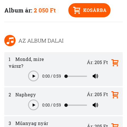
Album ár:
2 050 Ft
KOSÁRBA
AZ ALBUM DALAI
1
Mondd, mire
Ár: 205 Ft
vársz?
0:00
/
0:59
Play
Ár: 205 Ft
2
Naphegy
0:00
/
0:59
Play
3
Műanyag nyár
Ár: 205 Ft