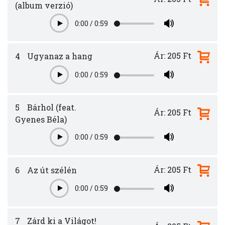
(album verzió)
0:00
/
0:59
Play
Ár: 205 Ft
4
Ugyanaz a hang
0:00
/
0:59
Play
5
Bárhol (feat.
Ár: 205 Ft
Gyenes Béla)
0:00
/
0:59
Play
Ár: 205 Ft
6
Az út szélén
0:00
/
0:59
Play
7
Zárd ki a Világot!