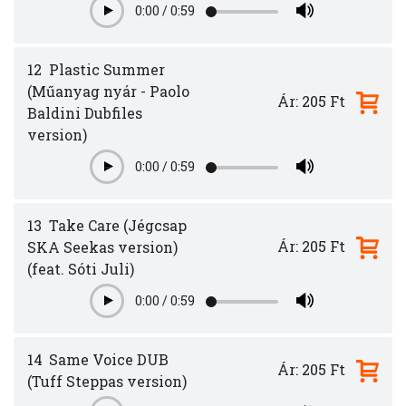
0:00
/
0:59
Play
12
Plastic Summer
(Műanyag nyár - Paolo
Ár: 205 Ft
Baldini Dubfiles
version)
0:00
/
0:59
Play
13
Take Care (Jégcsap
Ár: 205 Ft
SKA Seekas version)
(feat. Sóti Juli)
0:00
/
0:59
Play
14
Same Voice DUB
Ár: 205 Ft
(Tuff Steppas version)