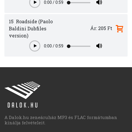
0:00
/
0:59
Play
15
Roadside (Paolo
Ár: 205 Ft
Baldini Dubfiles
version)
0:00
/
0:59
Play
A Dalok.hu zeneáruház MP3 és FLAC formátumban
kínálja felvételeit.