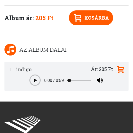
Album ár:
205 Ft
KOSÁRBA
AZ ALBUM DALAI
Ár: 205 Ft
1
indigo
0:00
/
0:59
Play