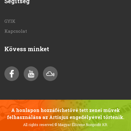
Segítség
GYIK
Kapcsolat
Kövess minket
A honlapon hozzáférhetővé tett zenei művek
felhasználása az Artisjus engedélyével történik.
All rights reserved
© Magyar Élőzene Nonprofit Kft.