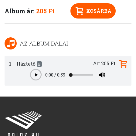
Album ár:
205 Ft
KOSÁRBA
AZ ALBUM DALAI
Ár: 205 Ft
1
Háztető
E
0:00
/
0:59
Play