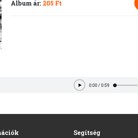
Album ár:
205 Ft
0:00
/
0:59
Play
mációk
Segítség