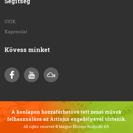
Segítség
GYIK
Kapcsolat
Kövess minket
A honlapon hozzáférhetővé tett zenei művek
felhasználása az Artisjus engedélyével történik.
All rights reserved
© Magyar Élőzene Nonprofit Kft.