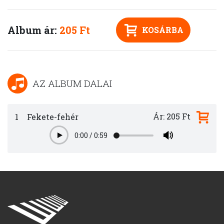
Album ár:
205 Ft
KOSÁRBA
AZ ALBUM DALAI
Ár: 205 Ft
1
Fekete-fehér
0:00
/
0:59
Play