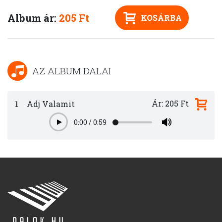
Album ár:
205 Ft
KOSÁRBA
AZ ALBUM DALAI
Ár: 205 Ft
1
Adj Valamit
0:00
/
0:59
Play