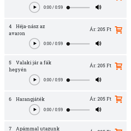
0:00
/
0:59
Play
4
Héja-nász az
Ár: 205 Ft
avaron
0:00
/
0:59
Play
5
Valaki jár a fák
Ár: 205 Ft
hegyén
0:00
/
0:59
Play
Ár: 205 Ft
6
Harangjáték
0:00
/
0:59
Play
7
Apámmal utazunk