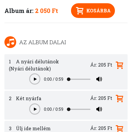
Album ár:
2 050 Ft
KOSÁRBA
AZ ALBUM DALAI
1
A nyári délutánok
Ár: 205 Ft
(Nyári délutánok)
0:00
/
0:59
Play
Ár: 205 Ft
2
Két nyárfa
0:00
/
0:59
Play
Ár: 205 Ft
3
Ülj ide mellém