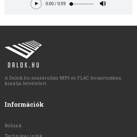
0:00
/
0:59
Play
A Dalok.hu zeneáruház MP3 és FLAC formátumban
kínálja felvételeit.
Információk
Rólunk
Technikai infók