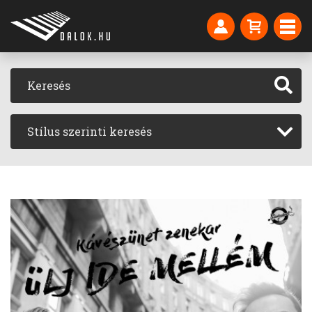
Stílus szerinti keresés