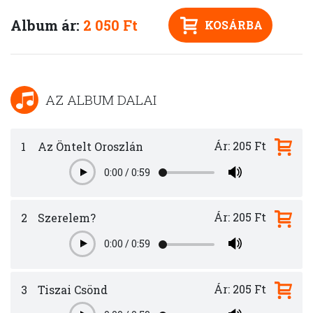
Album ár:
2 050 Ft
KOSÁRBA
AZ ALBUM DALAI
Ár: 205 Ft
1
Az Öntelt Oroszlán
0:00
/
0:59
Play
Ár: 205 Ft
2
Szerelem?
0:00
/
0:59
Play
Ár: 205 Ft
3
Tiszai Csönd