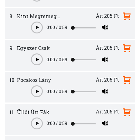
Ár: 205 Ft
8
Kint Megremeg...
0:00
/
0:59
Play
Ár: 205 Ft
9
Egyszer Csak
0:00
/
0:59
Play
Ár: 205 Ft
10
Pocakos Lány
0:00
/
0:59
Play
Ár: 205 Ft
11
Üllői Úti Fák
0:00
/
0:59
Play