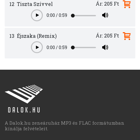
Ár: 205 Ft
12
Tiszta Szívvel
0:00
/
0:59
Play
Ár: 205 Ft
13
Éjszaka (Remix)
0:00
/
0:59
Play
A Dalok.hu zeneáruház MP3 és FLAC formátumban
kínálja felvételeit.