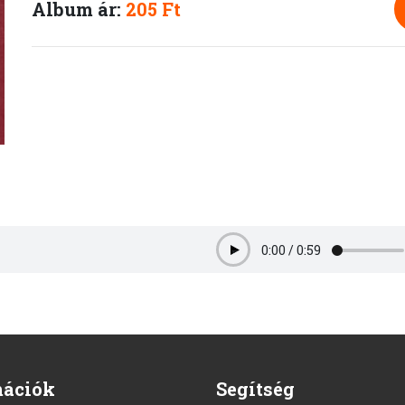
Album ár:
205 Ft
0:00
/
0:59
Play
mációk
Segítség