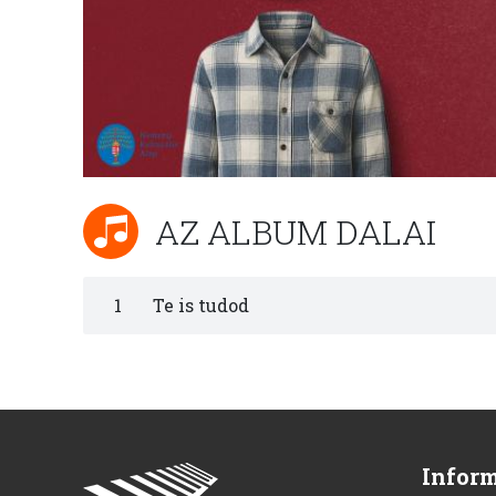
AZ ALBUM DALAI
1
Te is tudod
Infor