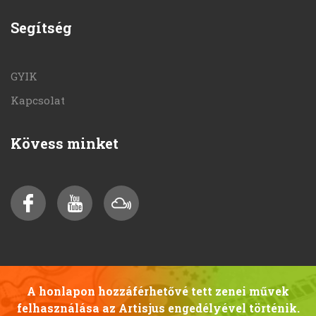
Segítség
GYIK
Kapcsolat
Kövess minket
A honlapon hozzáférhetővé tett zenei művek
felhasználása az Artisjus engedélyével történik.