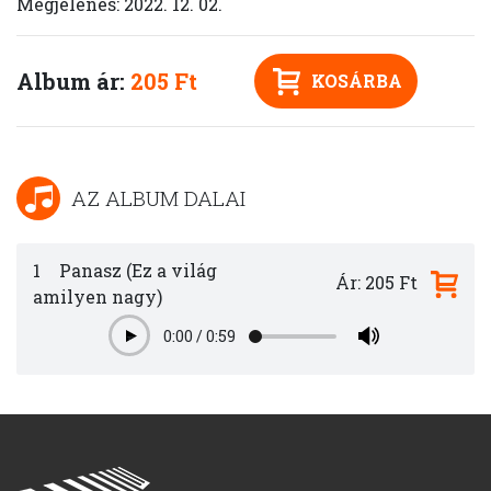
Megjelenés: 2022. 12. 02.
Album ár:
205 Ft
KOSÁRBA
AZ ALBUM DALAI
1
Panasz (Ez a világ
Ár: 205 Ft
amilyen nagy)
0:00
/
0:59
Play