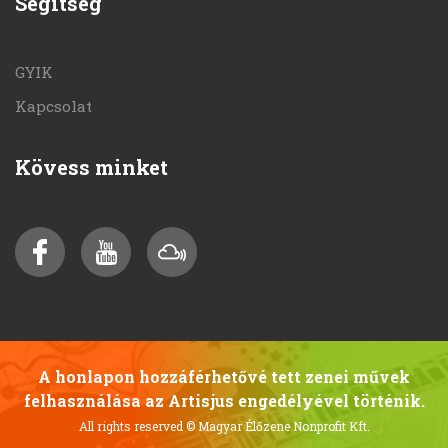
Segítség
GYIK
Kapcsolat
Kövess minket
A honlapon hozzáférhetővé tett zenei művek
felhasználása az Artisjus engedélyével történik.
All rights reserved
© Magyar Élőzene Nonprofit Kft.