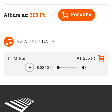
Album ár:
205 Ft
KOSÁRBA
AZ ALBUM DALAI
Ár: 205 Ft
1
Mikor
0:00
/
0:59
Play