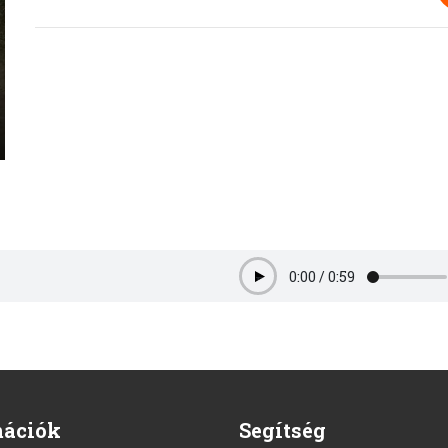
0:00
/
0:59
Play
mációk
Segítség