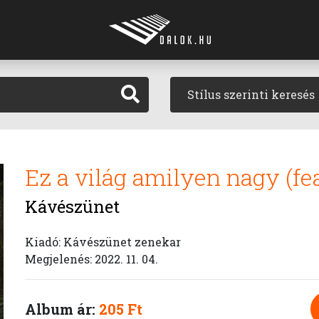
Stílus szerinti keresés
Ez a világ amilyen nagy (fe
Kávészünet
Kiadó: Kávészünet zenekar
Megjelenés: 2022. 11. 04.
Album ár:
205 Ft