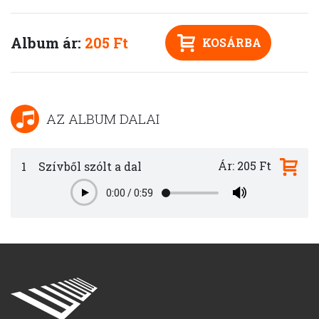
Album ár:
205 Ft
KOSÁRBA
AZ ALBUM DALAI
Ár: 205 Ft
1
Szívből szólt a dal
0:00
/
0:59
Play