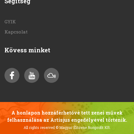
Segítség
GYIK
Kapcsolat
Kövess minket
A honlapon hozzáférhetővé tett zenei művek
felhasználása az Artisjus engedélyével történik.
All rights reserved
© Magyar Élőzene Nonprofit Kft.