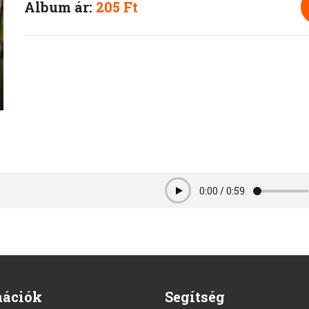
Album ár:
205 Ft
0:00
/
0:59
Play
mációk
Segítség