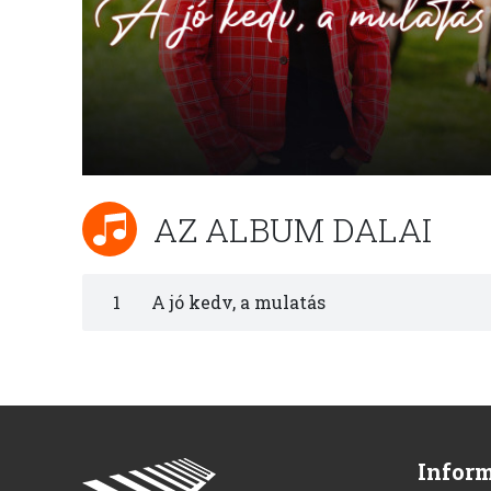
AZ ALBUM DALAI
1
A jó kedv, a mulatás
Infor