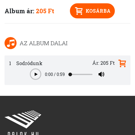
Album ár:
205 Ft
KOSÁRBA
AZ ALBUM DALAI
Ár: 205 Ft
1
Sodródunk
0:00
/
0:59
Play