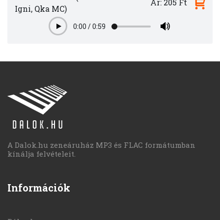
Ár: 205 Ft
Igni, Qka MC)
0:00
/
0:59
Play
A Dalok.hu zeneáruház MP3 és FLAC formátumban
kínálja felvételeit.
Információk