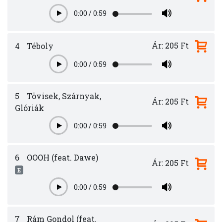
0:00
/
0:59
Play
Ár: 205 Ft
4
Téboly
0:00
/
0:59
Play
5
Tövisek, Szárnyak,
Ár: 205 Ft
Glóriák
0:00
/
0:59
Play
6
OOOH (feat. Dawe)
Ár: 205 Ft
E
0:00
/
0:59
Play
7
Rám Gondol (feat.