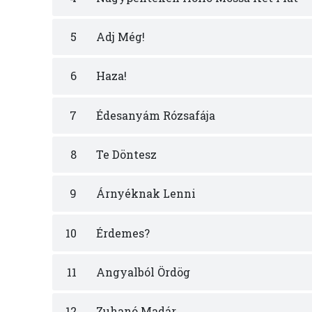
5
Adj Még!
6
Haza!
7
Édesanyám Rózsafája
8
Te Döntesz
9
Árnyéknak Lenni
10
Érdemes?
11
Angyalból Ördög
12
Zuhanó Madár