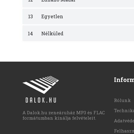
13
Egyetlen
14
Nélküled
Infor
Rólunk
Technika
A Dalok.hu zeneáruház MP3 és FLAC
formátumban kínálja felvételeit.
Adatvéd
Felhaszn