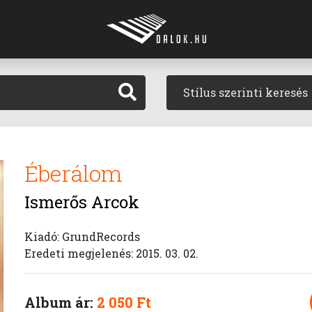
Stílus szerinti keresés
Éberálom
Ismerős Arcok
Kiadó: GrundRecords
Eredeti megjelenés: 2015. 03. 02.
Album ár:
2 050 Ft