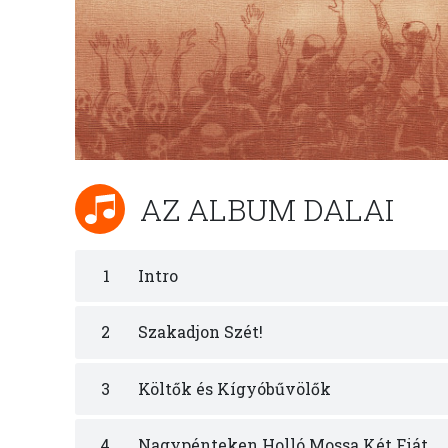
AZ ALBUM DALAI
1
Intro
2
Szakadjon Szét!
3
Költők és Kígyóbűvölők
4
Nagypénteken Holló Mossa Két Fiát