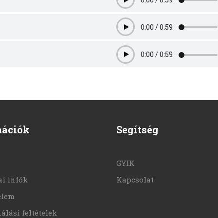
Play
0:00
/
0:59
Play
0:00
/
0:59
Play
mációk
Segítség
GYIK
i infók
Kapcsolat
elem
álási feltételek