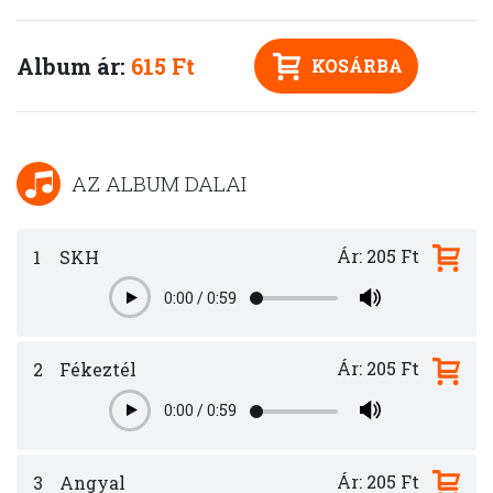
Album ár:
615 Ft
KOSÁRBA
AZ ALBUM DALAI
Ár: 205 Ft
1
SKH
0:00
/
0:59
Play
Ár: 205 Ft
2
Fékeztél
0:00
/
0:59
Play
Ár: 205 Ft
3
Angyal