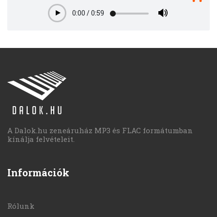
0:00
/
0:59
Play
A Dalok.hu zeneáruház MP3 és FLAC formátumban
kínálja felvételeit.
Információk
Rólunk