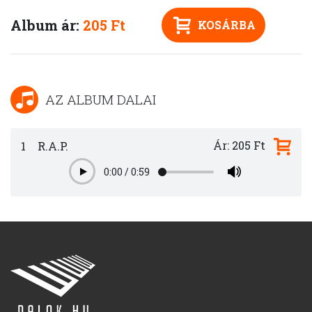
Album ár:
205 Ft
KOSÁRBA
AZ ALBUM DALAI
Ár: 205 Ft
1
R.A.P.
0:00
/
0:59
Play