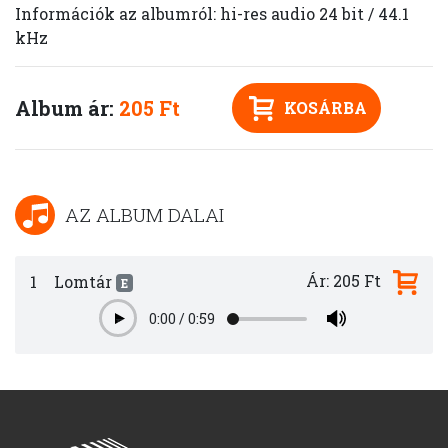
Információk az albumról: hi-res audio 24 bit / 44.1
kHz
Album ár:
205 Ft
KOSÁRBA
AZ ALBUM DALAI
Ár: 205 Ft
1
Lomtár
E
0:00
/
0:59
Play