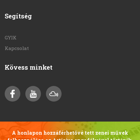
Segítség
GYIK
Kapcsolat
Kövess minket
A honlapon hozzáférhetővé tett zenei művek