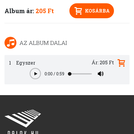
Album ár:
205 Ft
KOSÁRBA
AZ ALBUM DALAI
Ár: 205 Ft
1
Egyszer
0:00
/
0:59
Play