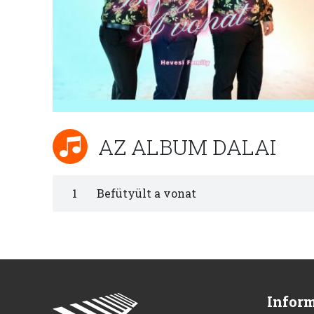
AZ ALBUM DALAI
1
Befütyült a vonat
Infor