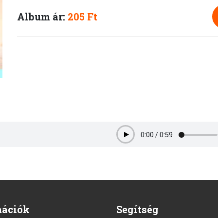
Album ár:
205 Ft
0:00
/
0:59
Play
mációk
Segítség