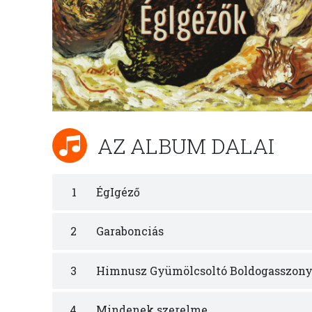
AZ ALBUM DALAI
1
ÉgIgéző
2
Garabonciás
3
Himnusz Gyümölcsoltó Boldogasszon
4
Mindenek szerelme