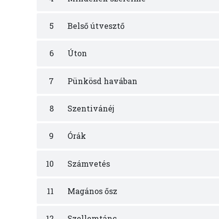
5
Belső útvesztő
6
Úton
7
Pünkösd havában
8
Szentivánéj
9
Órák
10
Számvetés
11
Magános ősz
12
Szellemtánc