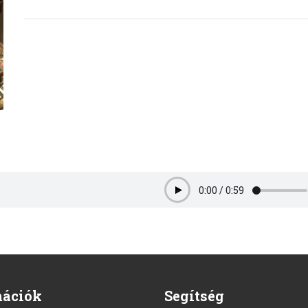
0:00
/
0:59
Play
mációk
Segítség