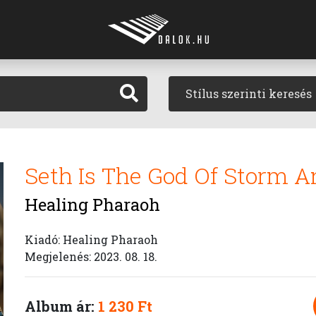
Stílus szerinti keresés
Seth Is The God Of Storm 
Healing Pharaoh
Kiadó: Healing Pharaoh
Megjelenés: 2023. 08. 18.
Album ár:
1 230 Ft