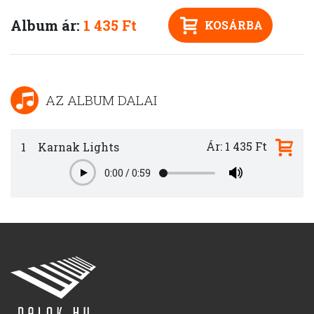
Album ár:
1 435 Ft
KOSÁRBA
AZ ALBUM DALAI
Ár: 1 435 Ft
1
Karnak Lights
0:00
/
0:59
Play