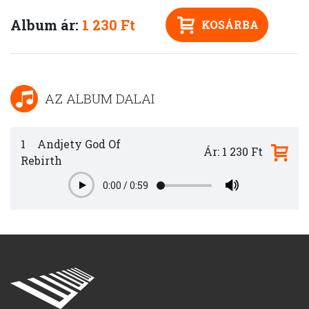
Album ár:
1 230 Ft
KOSÁRBA
AZ ALBUM DALAI
1
Andjety God Of
Ár: 1 230 Ft
Rebirth
0:00
/
0:59
Play