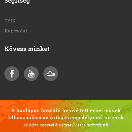
Segítség
GYIK
Kapcsolat
Kövess minket
A honlapon hozzáférhetővé tett zenei művek
felhasználása az Artisjus engedélyével történik.
All rights reserved
© Magyar Élőzene Nonprofit Kft.