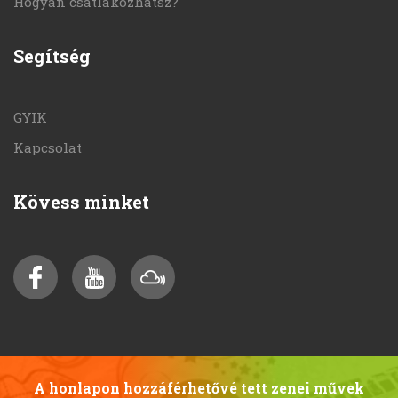
Hogyan csatlakozhatsz?
Segítség
GYIK
Kapcsolat
Kövess minket
A honlapon hozzáférhetővé tett zenei művek