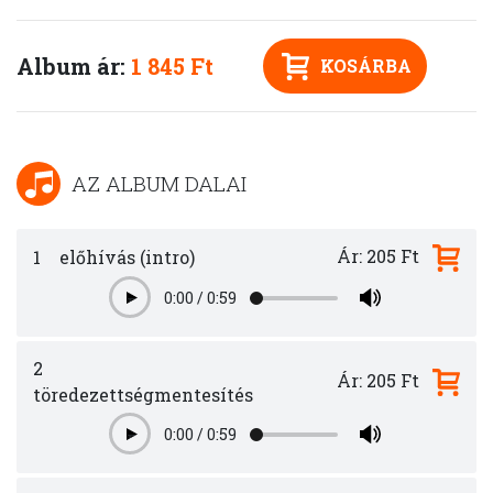
Album ár:
1 845 Ft
KOSÁRBA
AZ ALBUM DALAI
Ár: 205 Ft
1
előhívás (intro)
0:00
/
0:59
Play
2
Ár: 205 Ft
töredezettségmentesítés
0:00
/
0:59
Play