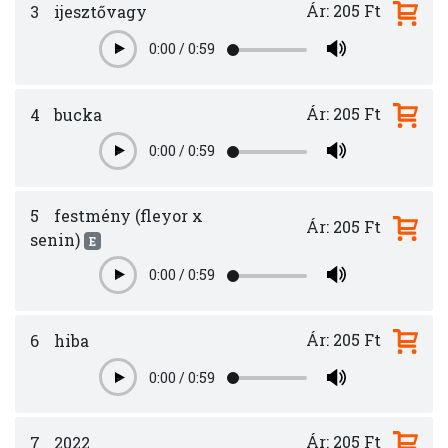
Ár: 205 Ft
3
ijesztővagy
0:00
/
0:59
Play
Ár: 205 Ft
4
bucka
0:00
/
0:59
Play
5
festmény (fleyor x
Ár: 205 Ft
senin)
E
0:00
/
0:59
Play
Ár: 205 Ft
6
hiba
0:00
/
0:59
Play
Ár: 205 Ft
7
2022