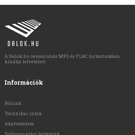
A Dalok.hu zeneáruház MP3 és FLAC formátumban
kínálja felvételeit.
Információk
Rólunk
Technikai infók
Adatvédelem
Felhasználási feltételek