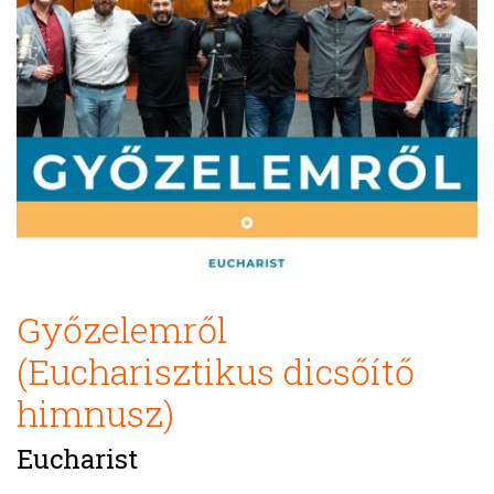
Győzelemről
(Eucharisztikus dicsőítő
himnusz)
Eucharist