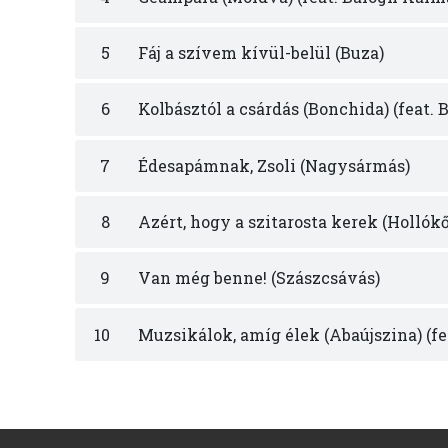
5
Fáj a szívem kívül-belül (Buza)
6
Kolbásztól a csárdás (Bonchida) (feat.
7
Édesapámnak, Zsoli (Nagysármás)
8
Azért, hogy a szitarosta kerek (Hollókő
9
Van még benne! (Szászcsávás)
10
Muzsikálok, amíg élek (Abaújszina) (f