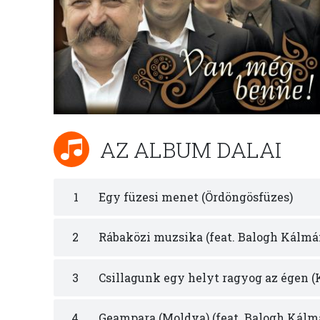
AZ ALBUM DALAI
1
Egy füzesi menet (Ördöngösfüzes)
2
Rábaközi muzsika (feat. Balogh Kálmá
3
Csillagunk egy helyt ragyog az égen (
4
Geampara (Moldva) (feat. Balogh Kálm