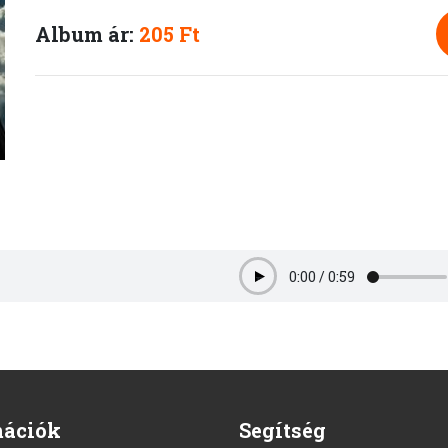
Album ár:
205 Ft
0:00
/
0:59
Play
mációk
Segítség