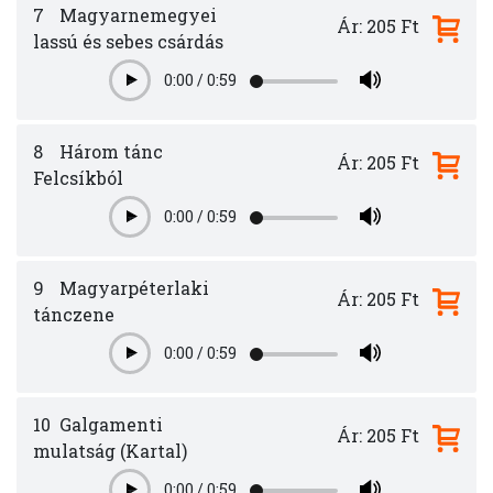
7
Magyarnemegyei
Ár: 205 Ft
lassú és sebes csárdás
0:00
/
0:59
Play
8
Három tánc
Ár: 205 Ft
Felcsíkból
0:00
/
0:59
Play
9
Magyarpéterlaki
Ár: 205 Ft
tánczene
0:00
/
0:59
Play
10
Galgamenti
Ár: 205 Ft
mulatság (Kartal)
0:00
/
0:59