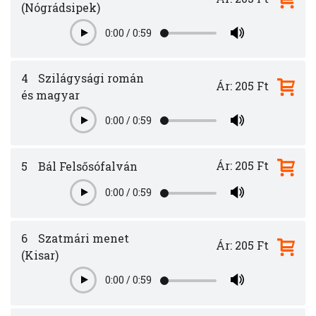
(Nógrádsipek)
0:00
/
0:59
Play
4
Szilágysági román
Ár: 205 Ft
és magyar
0:00
/
0:59
Play
Ár: 205 Ft
5
Bál Felsősófalván
0:00
/
0:59
Play
6
Szatmári menet
Ár: 205 Ft
(Kisar)
0:00
/
0:59
Play