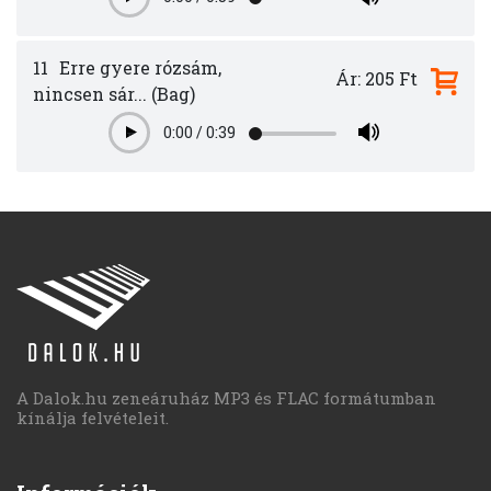
Play
11
Erre gyere rózsám,
Ár: 205 Ft
nincsen sár... (Bag)
0:00
/
0:39
Play
A Dalok.hu zeneáruház MP3 és FLAC formátumban
kínálja felvételeit.