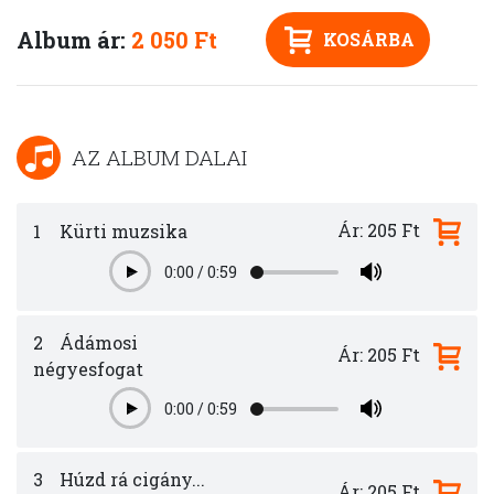
Album ár:
2 050 Ft
KOSÁRBA
AZ ALBUM DALAI
Ár: 205 Ft
1
Kürti muzsika
0:00
/
0:59
Play
2
Ádámosi
Ár: 205 Ft
négyesfogat
0:00
/
0:59
Play
3
Húzd rá cigány...
Ár: 205 Ft