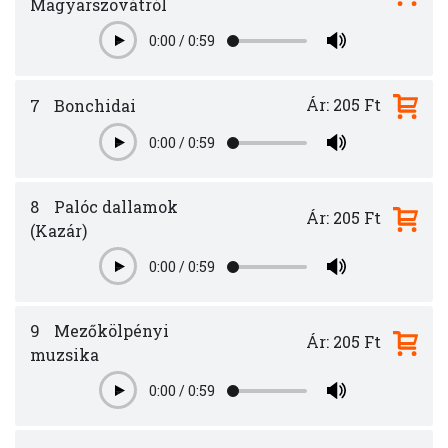
Magyarszovátról
0:00
/
0:59
Play
Ár: 205 Ft
7
Bonchidai
0:00
/
0:59
Play
8
Palóc dallamok
Ár: 205 Ft
(Kazár)
0:00
/
0:59
Play
9
Mezőkölpényi
Ár: 205 Ft
muzsika
0:00
/
0:59
Play