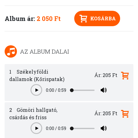
Album ár:
2 050 Ft
KOSÁRBA
AZ ALBUM DALAI
1
Székelyföldi
Ár: 205 Ft
dallamok (Kőrispatak)
0:00
/
0:59
Play
2
Gömöri hallgató,
Ár: 205 Ft
csárdás és friss
0:00
/
0:59
Play