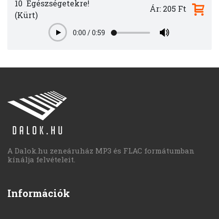
10
Egészségetekre!
Ár: 205 Ft
(Kürt)
0:00
/
0:59
Play
A Dalok.hu zeneáruház MP3 és FLAC formátumban
kínálja felvételeit.
Információk