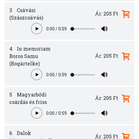
3
Csávási
Ár: 205 Ft
(Szászcsávás)
0:00
/
0:59
Play
4
In memoriam
Ár: 205 Ft
Boros Samu
(Bogártelke)
0:00
/
0:59
Play
5
Magyarbődi
Ár: 205 Ft
csárdás és friss
0:00
/
0:59
Play
6
Dalok
Ár: 205 Ft