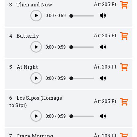
Ár: 205 Ft
3
Then and Now
0:00
/
0:59
Play
Ár: 205 Ft
4
Butterfly
0:00
/
0:59
Play
Ár: 205 Ft
5
At Night
0:00
/
0:59
Play
6
Los Sipos (Homage
Ár: 205 Ft
to Sipi)
0:00
/
0:59
Play
Ár: 205 Ft
7
Crazy Morning