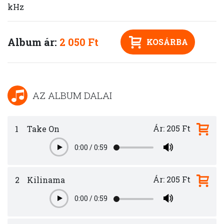
kHz
Album ár:
2 050 Ft
KOSÁRBA
AZ ALBUM DALAI
Ár: 205 Ft
1
Take On
0:00
/
0:59
Play
Ár: 205 Ft
2
Kilinama
0:00
/
0:59
Play