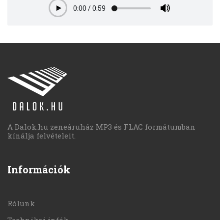
0:00
/
0:59
Play
A Dalok.hu zeneáruház MP3 és FLAC formátumban
kínálja felvételeit.
Információk
Rólunk