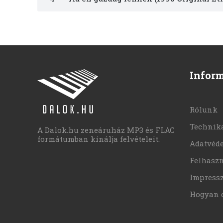
Infor
Rólunk
Technika
A Dalok.hu zeneáruház MP3 és FLAC
formátumban kínálja felvételeit.
Adatvéd
Felhaszn
Impress
Hogyan 