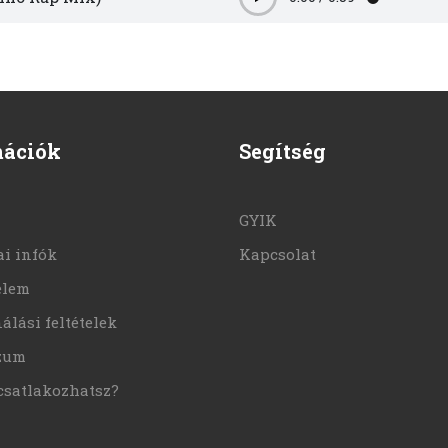
Play
mációk
Segítség
GYIK
i infók
Kapcsolat
elem
álási feltételek
zum
csatlakozhatsz?