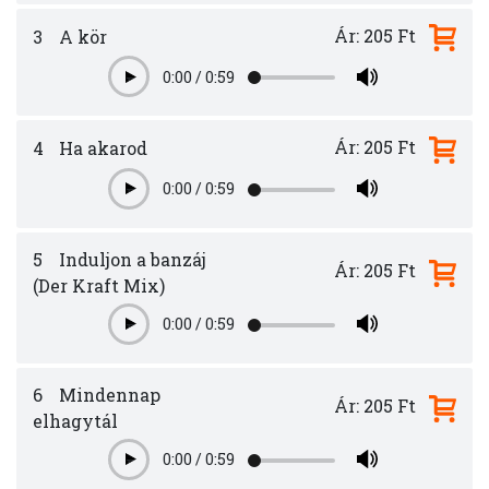
Ár: 205 Ft
3
A kör
0:00
/
0:59
Play
Ár: 205 Ft
4
Ha akarod
0:00
/
0:59
Play
5
Induljon a banzáj
Ár: 205 Ft
(Der Kraft Mix)
0:00
/
0:59
Play
6
Mindennap
Ár: 205 Ft
elhagytál
0:00
/
0:59
Play