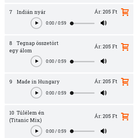
Ár: 205 Ft
7
Indián nyár
0:00
/
0:59
Play
8
Tegnap összetört
Ár: 205 Ft
egy álom
0:00
/
0:59
Play
Ár: 205 Ft
9
Made in Hungary
0:00
/
0:59
Play
10
Túlélem én
Ár: 205 Ft
(Titanic Mix)
0:00
/
0:59
Play