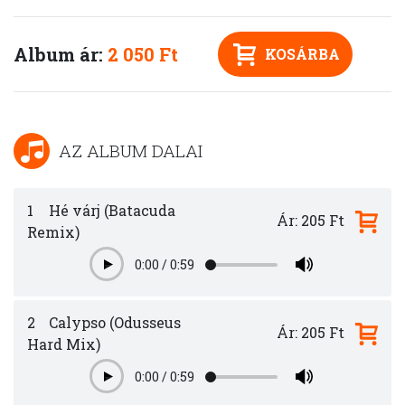
Album ár:
2 050 Ft
KOSÁRBA
AZ ALBUM DALAI
1
Hé várj (Batacuda
Ár: 205 Ft
Remix)
0:00
/
0:59
Play
2
Calypso (Odusseus
Ár: 205 Ft
Hard Mix)
0:00
/
0:59
Play