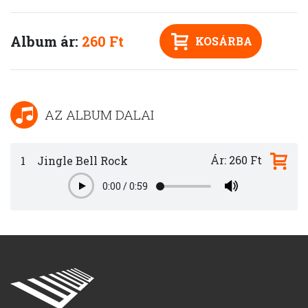
Album ár:
260 Ft
KOSÁRBA
AZ ALBUM DALAI
Ár: 260 Ft
1
Jingle Bell Rock
0:00
/
0:59
Play