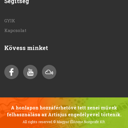
Segítség
GYIK
Kapcsolat
Kövess minket
A honlapon hozzáférhetővé tett zenei művek
felhasználása az Artisjus engedélyével történik.
All rights reserved
© Magyar Élőzene Nonprofit Kft.