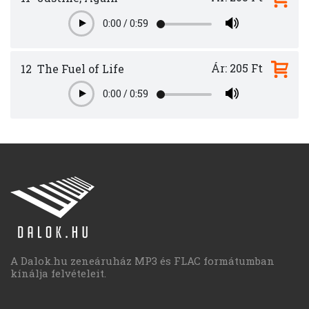
0:00
/
0:59
Play
Ár: 205 Ft
12
The Fuel of Life
0:00
/
0:59
Play
A Dalok.hu zeneáruház MP3 és FLAC formátumban
kínálja felvételeit.