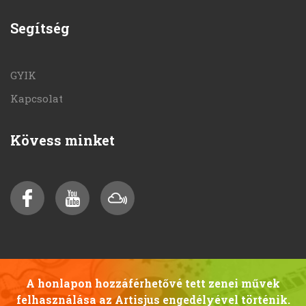
Segítség
GYIK
Kapcsolat
Kövess minket
A honlapon hozzáférhetővé tett zenei művek
felhasználása az Artisjus engedélyével történik.