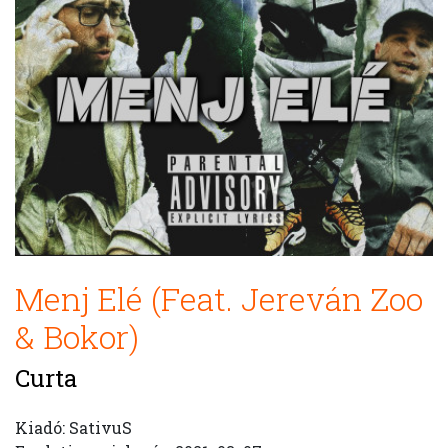
Menj Elé (Feat. Jereván Zoo
& Bokor)
Curta
Kiadó: SativuS