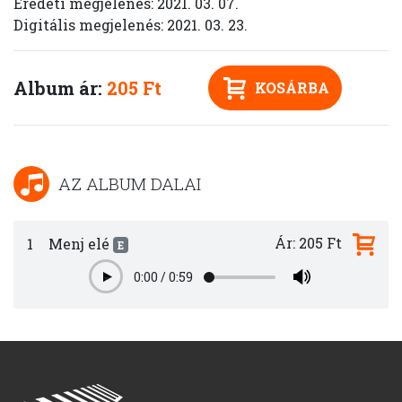
Eredeti megjelenés: 2021. 03. 07.
Digitális megjelenés: 2021. 03. 23.
Album ár:
205 Ft
KOSÁRBA
AZ ALBUM DALAI
Ár: 205 Ft
1
Menj elé
E
0:00
/
0:59
Play