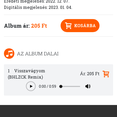
Eredeti megjelenés: 2022. 12. 07.
Digitális megjelenés: 2023. 01. 04.
Album ár:
205 Ft
KOSÁRBA
AZ ALBUM DALAI
1
Visszavágyom
Ár: 205 Ft
(BHLZCK Remix)
0:00
/
0:59
Play