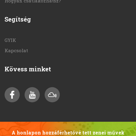
Hogyan csatlakozhatsz?
Segítség
GYIK
Kapcsolat
Kövess minket
A honlapon hozzáférhetővé tett zenei művek