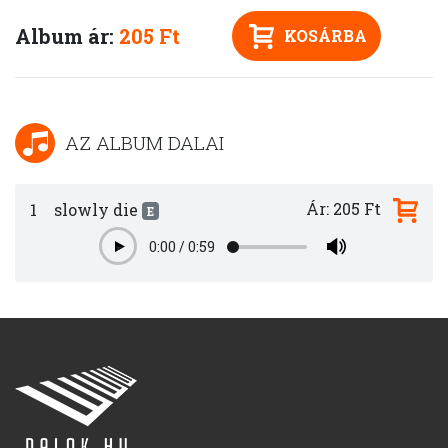
Album ár:
205 Ft
KOSÁRBA
AZ ALBUM DALAI
Ár: 205 Ft
1
slowly die
E
0:00
/
0:59
Play