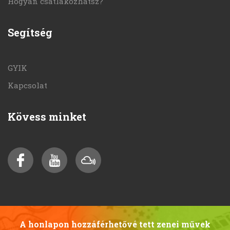
Hogyan csatlakozhatsz?
Segítség
GYIK
Kapcsolat
Kövess minket
A honlapon hozzáférhetővé tett zenei művek