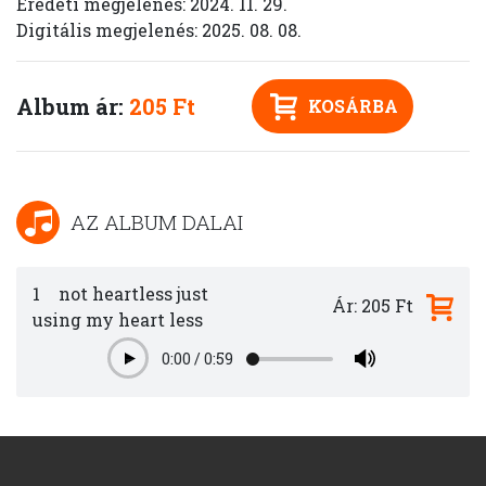
Eredeti megjelenés: 2024. 11. 29.
Digitális megjelenés: 2025. 08. 08.
Album ár:
205 Ft
KOSÁRBA
AZ ALBUM DALAI
1
not heartless just
Ár: 205 Ft
using my heart less
0:00
/
0:59
Play