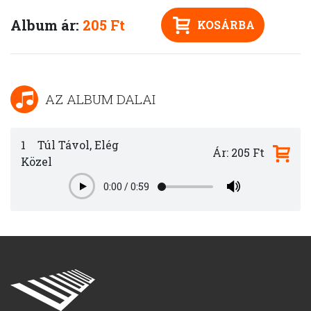
Album ár:
205 Ft
KOSÁRBA
AZ ALBUM DALAI
1
Túl Távol, Elég
Ár: 205 Ft
Közel
0:00
/
0:59
Play