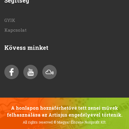
Segítség
GYIK
Kapcsolat
Kövess minket
A honlapon hozzáférhetővé tett zenei művek
felhasználása az Artisjus engedélyével történik.
All rights reserved
© Magyar Élőzene Nonprofit Kft.