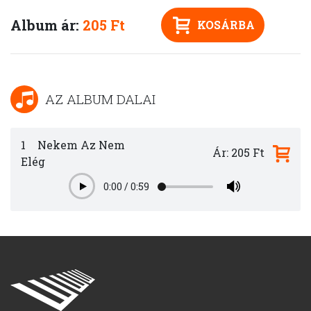
Album ár:
205 Ft
KOSÁRBA
AZ ALBUM DALAI
1
Nekem Az Nem
Ár: 205 Ft
Elég
0:00
/
0:59
Play