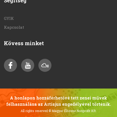
Segítség
GYIK
Kapcsolat
Kövess minket
A honlapon hozzáférhetővé tett zenei művek
felhasználása az Artisjus engedélyével történik.
All rights reserved
© Magyar Élőzene Nonprofit Kft.