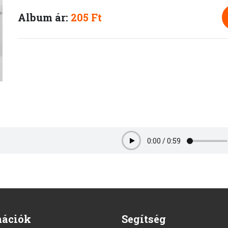
Album ár:
205 Ft
0:00
/
0:59
Play
mációk
Segítség