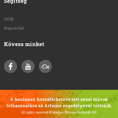
Segítség
GYIK
Kapcsolat
Kövess minket
A honlapon hozzáférhetővé tett zenei művek
felhasználása az Artisjus engedélyével történik.
All rights reserved
© Magyar Élőzene Nonprofit Kft.