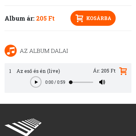
Album ár:
205 Ft
KOSÁRBA
AZ ALBUM DALAI
Ár: 205 Ft
1
Az eső és én (live)
0:00
/
0:59
Play