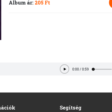
Album ár:
205 Ft
0:00
/
0:59
Play
mációk
Segítség