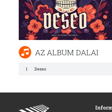
AZ ALBUM DALAI
1
Deseo
Infor