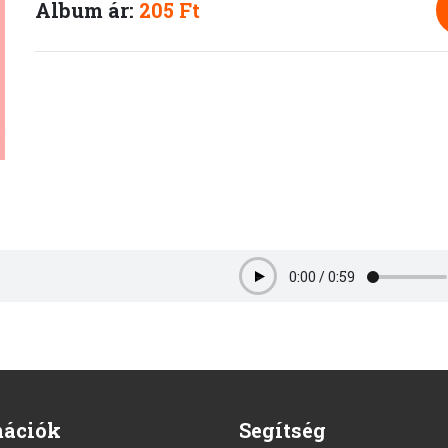
Album ár:
205 Ft
0:00
/
0:59
Play
mációk
Segítség