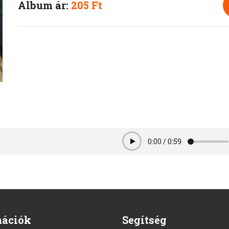
Album ár:
205 Ft
0:00
/
0:59
Play
mációk
Segítség